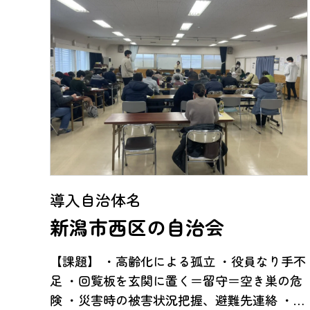
導入自治体名
新潟市西区の自治会
【課題】 ・高齢化による孤立 ・役員なり手不
足 ・回覧板を玄関に置く＝留守＝空き巣の危
険 ・災害時の被害状況把握、避難先連絡 ・近