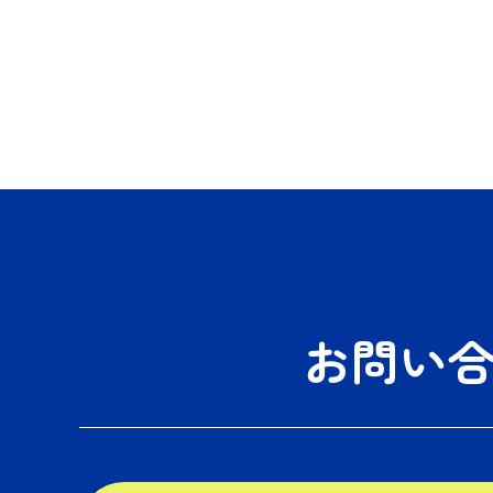
隣トラブル 【使用ツール】 ・結ネット ・見
守り電球（結ネットで通知受取）
お問い